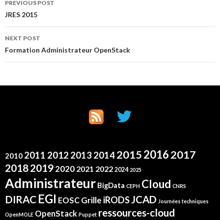
Post
PREVIOUS POST
JRES 2015
navigation
NEXT POST
Formation Administrateur OpenStack
2016
2015
2017
2012
2011
2013
2014
2010
2019
2018
2020
2021
2022
2024
2025
Administrateur
Cloud
BigData
CEPH
CNRS
EGI
DIRAC
JCAD
iRODS
Grille
EOSC
Journées techniques
ressources-cloud
OpenStack
OpenMOLE
Puppet