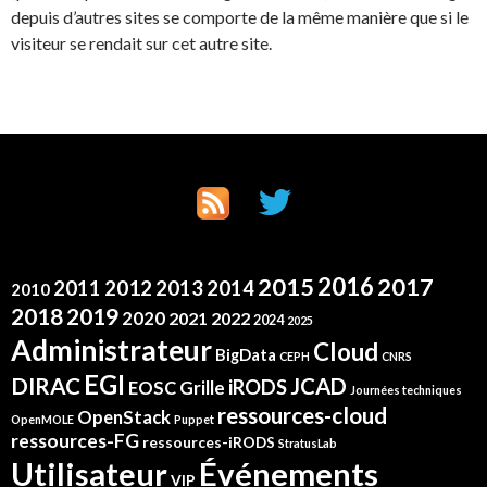
depuis d’autres sites se comporte de la même manière que si le
visiteur se rendait sur cet autre site.
2016
2015
2017
2012
2011
2013
2014
2010
2019
2018
2020
2021
2022
2024
2025
Administrateur
Cloud
BigData
CEPH
CNRS
EGI
DIRAC
JCAD
iRODS
Grille
EOSC
Journées techniques
ressources-cloud
OpenStack
OpenMOLE
Puppet
ressources-FG
ressources-iRODS
StratusLab
Événements
Utilisateur
VIP