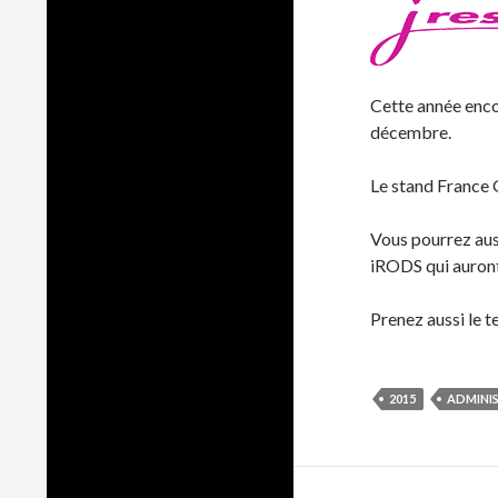
Cette année enco
décembre.
Le stand France G
Vous pourrez auss
iRODS qui auront 
Prenez aussi le 
2015
ADMINI