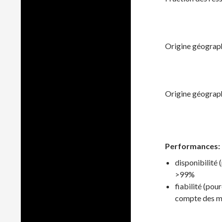
Origine géograph
Origine géographi
Performances:
disponibilité 
>99%
fiabilité (pou
compte des ma