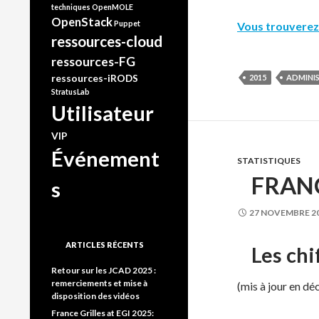
techniques
OpenMOLE
OpenStack
Puppet
Vous trouverez 
ressources-cloud
ressources-FG
ressources-iRODS
2015
ADMINI
StratusLab
Utilisateur
VIP
Événement
STATISTIQUES
FRANC
s
27 NOVEMBRE 2
ARTICLES RÉCENTS
Les chi
Retour sur les JCAD 2025 :
remerciements et mise à
(mis à jour en d
disposition des vidéos
France Grilles at EGI 2025: