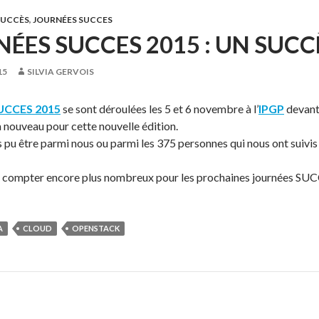
SUCCÈS
,
JOURNÉES SUCCES
ÉES SUCCES 2015 : UN SUCCÈ
15
SILVIA GERVOIS
SUCCES 2015
se sont déroulées les 5 et 6 novembre à l’
IPGP
devant 
 nouveau pour cette nouvelle édition.
s pu être parmi nous ou parmi les 375 personnes qui nous ont suivis e
s compter encore plus nombreux pour les prochaines journées SU
A
CLOUD
OPENSTACK