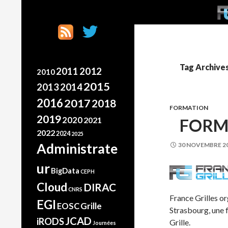
SKI
Search
France Grilles
Going the extra mile
Tag Archives
2012
2011
2010
2015
2013
2014
2016
2017
2018
FORMATION
2019
2020
FORM
2021
2022
2024
2025
Administrate
30 NOVEMBRE 2
ur
BigData
CEPH
Cloud
DIRAC
CNRS
France Grilles or
EGI
Grille
EOSC
Strasbourg, une 
JCAD
iRODS
Grille.
Journées