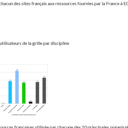
hacun des sites français aux ressources fournies par la France à E
tilisateurs de la grille par discipline
ources françaises utilisée par chacune des 10 principales organisat