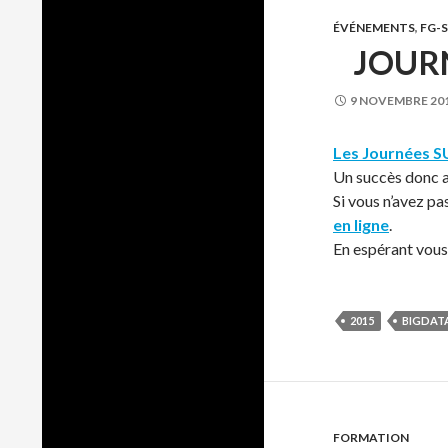
ÉVÉNEMENTS
,
FG-
JOURN
9 NOVEMBRE 20
Les Journées 
Un succès donc a
Si vous n’avez pa
en ligne
.
En espérant vou
2015
BIGDAT
FORMATION