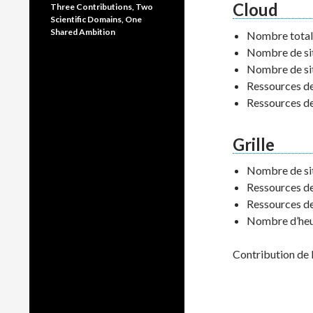
Cloud
Three Contributions, Two
Scientific Domains, One
Shared Ambition
Nombre total d
Nombre de sit
Nombre de sit
Ressources de
Ressources d
Grille
Nombre de sit
Ressources de
Ressources de
Nombre d’heur
Contribution de l