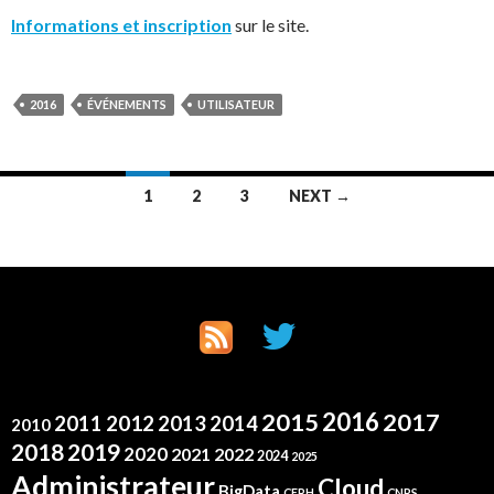
Informations et inscription
sur le site.
2016
ÉVÉNEMENTS
UTILISATEUR
Posts
1
2
3
NEXT →
navigation
2016
2015
2017
2012
2011
2013
2014
2010
2019
2018
2020
2021
2022
2024
2025
Administrateur
Cloud
BigData
CEPH
CNRS