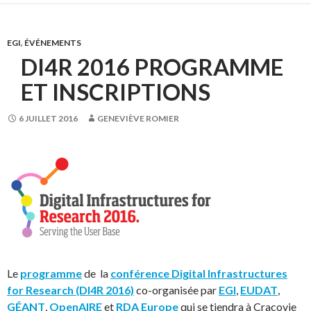
EGI
,
ÉVÉNEMENTS
DI4R 2016 PROGRAMME
ET INSCRIPTIONS
6 JUILLET 2016
GENEVIÈVE ROMIER
Le
programme
de la
conférence Digital Infrastructures
for Research (DI4R 2016)
co-organisée par
EGI
,
EUDAT
,
GÉANT
,
OpenAIRE
et
RDA Europe
qui se tiendra à Cracovie