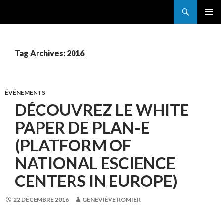
Search
France Grilles
SKIP
PRIMAR
TO
MENU
CONTENT
Tag Archives: 2016
ÉVÉNEMENTS
DÉCOUVREZ LE WHITE
PAPER DE PLAN-E
(PLATFORM OF
NATIONAL ESCIENCE
CENTERS IN EUROPE)
22 DÉCEMBRE 2016
GENEVIÈVE ROMIER