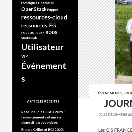
techniques
OpenMOLE
OpenStack
Puppet
ressources-cloud
ressources-FG
ressources-iRODS
StratusLab
Utilisateur
VIP
Événement
s
ÉVÉNEMENTS
,
JOU
JOURN
ARTICLES RÉCENTS
Retour sur les JCAD 2025 :
22 DÉCEMBRE 20
remerciements et mise à
disposition des vidéos
Les GIS FRANCE 
France Grilles at EGI 2025: