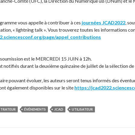
 Franche-Comté (UFC), la Direction du Numérique uB (DNum) et 
gramme vous appelle à contribuer à ces
journées JCAD2022
, so
tion, « lightning talk ». Vous trouverez toutes les informations conc
22.sciencesconf.org/page/appel_contributions
e soumission est le MERCREDI 15 JUIN à 12h.
t notifiés durant la deuxième quinzaine de juillet de la sélection de
taire pouvant évoluer, les auteurs seront tenus informés des éventu
ont également disponibles sur le site
https://jcad2022.sciencesc
STRATEUR
ÉVÉNEMENTS
JCAD
UTILISATEUR