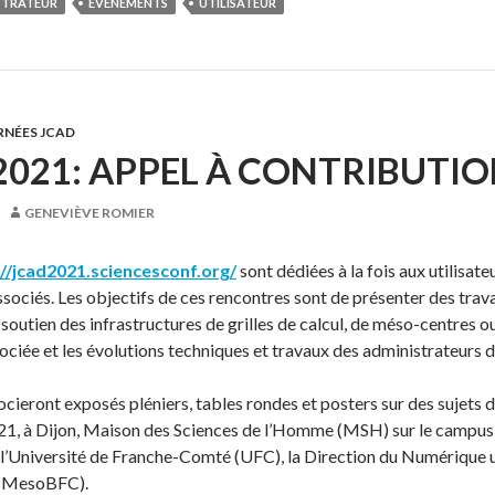
STRATEUR
ÉVÉNEMENTS
UTILISATEUR
RNÉES JCAD
021: APPEL À CONTRIBUTI
GENEVIÈVE ROMIER
://jcad2021.sciencesconf.org/
sont dédiées à la fois aux utilisat
ssociés. Les objectifs de ces rencontres sont de présenter des travau
 soutien des infrastructures de grilles de calcul, de méso-centres o
ciée et les évolutions techniques et travaux des administrateurs d
cieront exposés pléniers, tables rondes et posters sur des sujets d’
, à Dijon, Maison des Sciences de l’Homme (MSH) sur le campus de
 l’Université de Franche-Comté (UFC), la Direction du Numériqu
(MesoBFC).