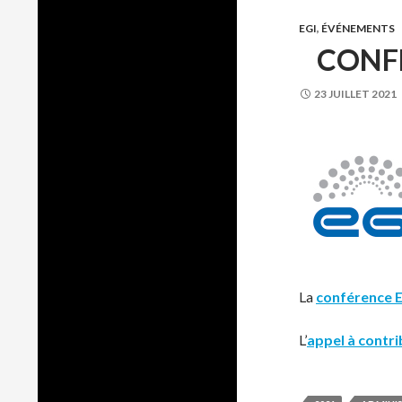
EGI
,
ÉVÉNEMENTS
CONFÉ
23 JUILLET 2021
La
conférence E
L’
appel à contri