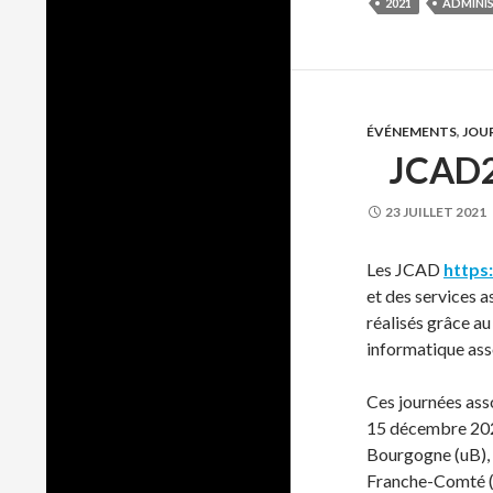
2021
ADMINI
ÉVÉNEMENTS
,
JOU
JCAD2
23 JUILLET 2021
Les JCAD
https
et des services a
réalisés grâce au
informatique asso
Ces journées asso
15 décembre 2021
Bourgogne (uB),
Franche-Comté 