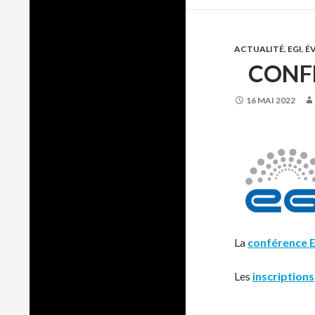
ACTUALITÉ
,
EGI
,
É
CONFÉ
16 MAI 2022
La
conférence 
Les
inscriptions