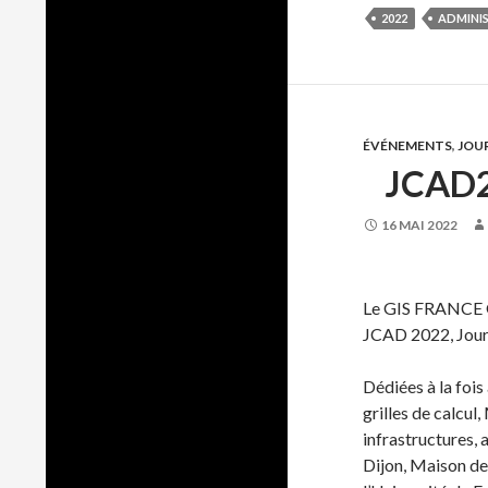
2022
ADMINI
ÉVÉNEMENTS
,
JOU
JCAD2
16 MAI 2022
Le GIS FRANCE G
JCAD 2022, Journ
Dédiées à la fois
grilles de calcul
infrastructures, 
Dijon, Maison de