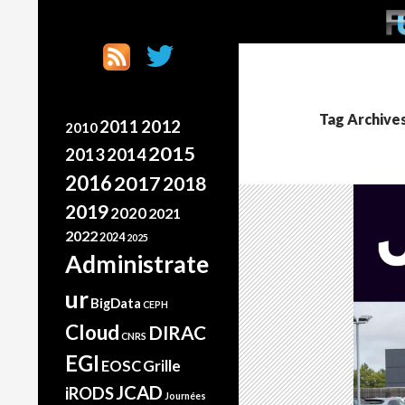
SKI
Search
France Grilles
Going the extra mile
Tag Archives
2012
2011
2010
2015
2013
2014
2016
2017
2018
2019
2020
2021
2022
2024
2025
Administrate
ur
BigData
CEPH
Cloud
DIRAC
CNRS
EGI
Grille
EOSC
JCAD
iRODS
Journées