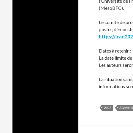
l’Université de
(MesoBFC).
Le comité de pro
poster, démonstra
https://jcad20
Dates à retenir :
La date limite d
Les auteurs seron
La situation sani
informations ser
2022
ADMINI