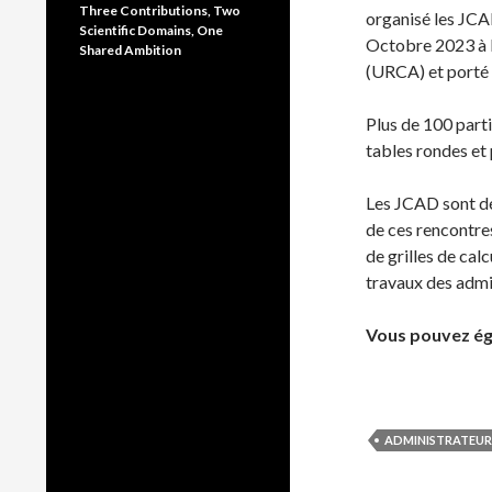
Three Contributions, Two
organisé les JCA
Scientific Domains, One
Octobre 2023 à R
Shared Ambition
(URCA) et porté 
Plus de 100 part
tables rondes et
Les JCAD sont déd
de ces rencontres
de grilles de cal
travaux des admin
Vous pouvez ég
ADMINISTRATEUR