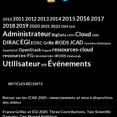
2016
2015
2017
2012
2011
2013
2014
2010
2019
2018
2020
2021
2022
2024
2025
Administrateur
Cloud
BigData
CEPH
CNRS
EGI
DIRAC
JCAD
iRODS
Grille
EOSC
Journées techniques
ressources-cloud
OpenStack
OpenMOLE
Puppet
ressources-FG
ressources-iRODS
StratusLab
Événements
Utilisateur
VIP
ARTICLES RÉCENTS
Retour sur les JCAD 2025 : remerciements et mise à disposition
des vidéos
France Grilles at EGI 2025: Three Contributions, Two Scientific
Domains, One Shared Ambition