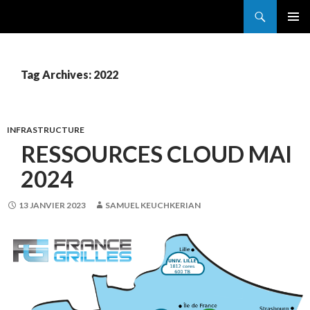
Search
France Grilles
SKIP
PRIMAR
TO
MENU
CONTENT
Tag Archives: 2022
INFRASTRUCTURE
RESSOURCES CLOUD MAI
2024
13 JANVIER 2023
SAMUEL KEUCHKERIAN