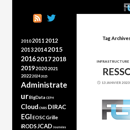
SKI
Search
France Grilles
Going the extra mile
Tag Archive
2012
2011
2010
2015
2013
2014
2016
2017
2018
INFRASTRUCTURE
2019
2020
RESSO
2021
2022
2024
2025
Administrate
13 JANVIER 2023
ur
BigData
CEPH
Cloud
DIRAC
CNRS
EGI
Grille
EOSC
JCAD
iRODS
Journées