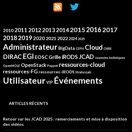
2016
2015
2017
2012
2011
2013
2014
2010
2019
2018
2020
2021
2022
2024
2025
Administrateur
Cloud
BigData
CEPH
CNRS
EGI
DIRAC
JCAD
iRODS
Grille
EOSC
Journées techniques
ressources-cloud
OpenStack
OpenMOLE
Puppet
ressources-FG
ressources-iRODS
StratusLab
Événements
Utilisateur
VIP
ARTICLES RÉCENTS
Retour sur les JCAD 2025 : remerciements et mise à disposition
des vidéos