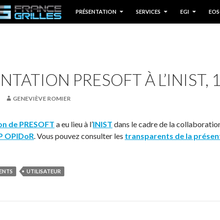
P TO CONTENT
PRÉSENTATION
SERVICES
EGI
EOS
NTATION PRESOFT À L’INIST, 
GENEVIÈVE ROMIER
ion de PRESOFT
a eu lieu à l’
INIST
dans le cadre de la collaborati
 OPIDoR
. Vous pouvez consulter les
transparents de la présen
ENTS
UTILISATEUR