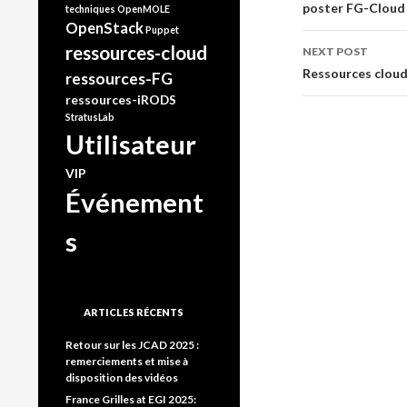
poster FG-Cloud
navigati
techniques
OpenMOLE
OpenStack
Puppet
ressources-cloud
NEXT POST
Ressources cloud
ressources-FG
ressources-iRODS
StratusLab
Utilisateur
VIP
Événement
s
ARTICLES RÉCENTS
Retour sur les JCAD 2025 :
remerciements et mise à
disposition des vidéos
France Grilles at EGI 2025: