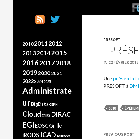
SKI
Search
France Grilles
Going the extra mile
PRESOFT
2012
2011
2010
PRÉSE
2015
2013
2014
2016
2017
2018
22 FÉVRIER 2018
2019
2020
2021
Une
présentat
2022
2024
2025
PRESOFT à
DMP
Administrate
ur
BigData
CEPH
2018
ÉVÉNEM
Cloud
DIRAC
CNRS
EGI
Grille
EOSC
Post
JCAD
iRODS
PREVIOUS POST
Journées