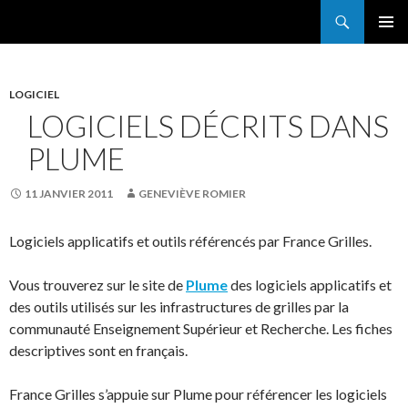
Search
France Grilles
SKIP
PRIMAR
TO
MENU
CONTENT
LOGICIEL
LOGICIELS DÉCRITS DANS
PLUME
11 JANVIER 2011
GENEVIÈVE ROMIER
Logiciels applicatifs et outils référencés par France Grilles.
Vous trouverez sur le site de
Plume
des logiciels applicatifs et
des outils utilisés sur les infrastructures de grilles par la
communauté Enseignement Supérieur et Recherche. Les fiches
descriptives sont en français.
France Grilles s’appuie sur Plume pour référencer les logiciels