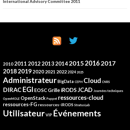
International Advisory Committee 2011
2016
2015
2017
2012
2011
2013
2014
2010
2019
2018
2020
2021
2022
2024
2025
Administrateur
Cloud
BigData
CEPH
CNRS
EGI
DIRAC
JCAD
iRODS
Grille
EOSC
Journées techniques
ressources-cloud
OpenStack
OpenMOLE
Puppet
ressources-FG
ressources-iRODS
StratusLab
Événements
Utilisateur
VIP