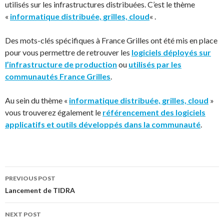
utilisés sur les infrastructures distribuées. C’est le thème
«
informatique distribuée, grilles, cloud
« .
Des mots-clés spécifiques à France Grilles ont été mis en place
pour vous permettre de retrouver les
logiciels déployés sur
l’infrastructure de production
ou
utilisés par les
communautés France Grilles
.
Au sein du thème «
informatique distribuée, grilles, cloud
»
vous trouverez également le
référencement des logiciels
applicatifs et outils développés dans la communauté
.
Post
PREVIOUS POST
Lancement de TIDRA
navigation
NEXT POST