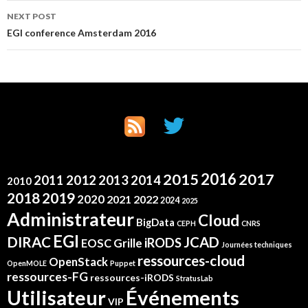
NEXT POST
EGI conference Amsterdam 2016
2016
2015
2017
2012
2011
2013
2014
2010
2019
2018
2020
2021
2022
2024
2025
Administrateur
Cloud
BigData
CEPH
CNRS
EGI
DIRAC
JCAD
iRODS
Grille
EOSC
Journées techniques
ressources-cloud
OpenStack
OpenMOLE
Puppet
ressources-FG
ressources-iRODS
StratusLab
Événements
Utilisateur
VIP