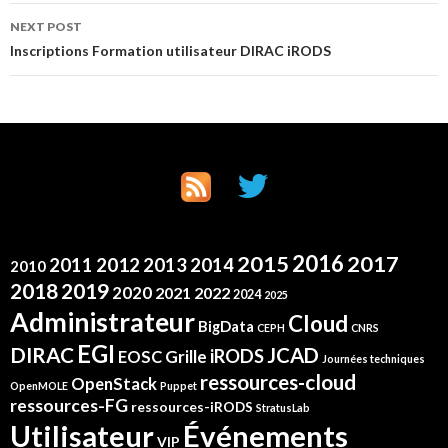
NEXT POST
Inscriptions Formation utilisateur DIRAC iRODS
2016
2015
2017
2012
2011
2013
2014
2010
2019
2018
2020
2021
2022
2024
2025
Administrateur
Cloud
BigData
CEPH
CNRS
EGI
DIRAC
JCAD
iRODS
Grille
EOSC
Journées techniques
ressources-cloud
OpenStack
OpenMOLE
Puppet
ressources-FG
ressources-iRODS
StratusLab
Événements
Utilisateur
VIP