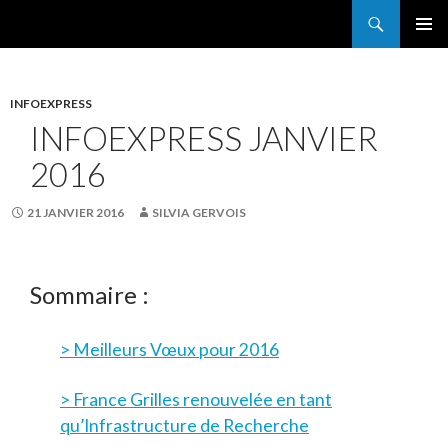
Search
France Grilles
SKIP
PRIMAR
TO
MENU
CONTENT
INFOEXPRESS
INFOEXPRESS JANVIER
2016
21 JANVIER 2016
SILVIA GERVOIS
Sommaire :
> Meilleurs Vœux pour 2016
> France Grilles renouvelée en tant
qu’Infrastructure de Recherche