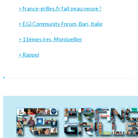
> france-grilles.fr fait peau neuve !
> EGI Community Forum, Bari, Italie
> 11èmes jres, Montpellier
> Rappel