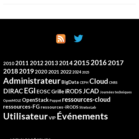
2016
2015
2017
2012
2011
2013
2014
2010
2019
2018
2020
2021
2022
2024
2025
Administrateur
Cloud
BigData
CEPH
CNRS
EGI
DIRAC
JCAD
iRODS
Grille
EOSC
Journées techniques
ressources-cloud
OpenStack
OpenMOLE
Puppet
ressources-FG
ressources-iRODS
StratusLab
Événements
Utilisateur
VIP