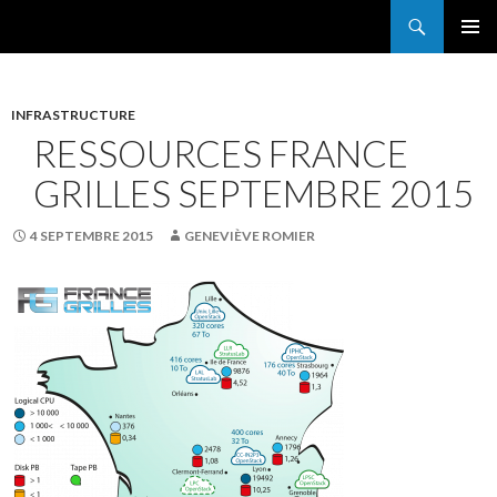
Search
France Grilles
SKIP
PRIMAR
TO
MENU
CONTENT
INFRASTRUCTURE
RESSOURCES FRANCE
GRILLES SEPTEMBRE 2015
4 SEPTEMBRE 2015
GENEVIÈVE ROMIER