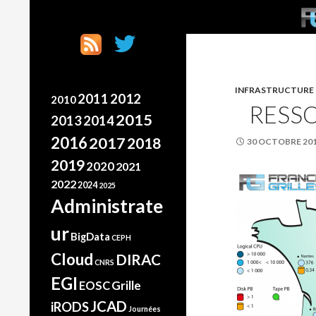
SKI
Search
France Grilles
Going the extra mile
INFRASTRUCTURE
2012
2011
2010
RESSO
2015
2013
2014
2016
2017
2018
30 OCTOBRE 20
2019
2020
2021
2022
2024
2025
Administrate
ur
BigData
CEPH
Cloud
DIRAC
CNRS
EGI
Grille
EOSC
JCAD
iRODS
Journées