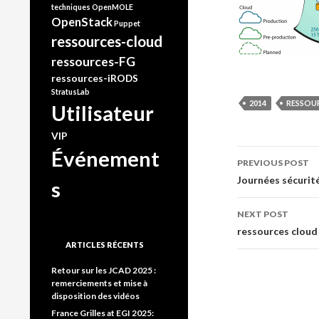
techniques
OpenMOLE
OpenStack
Puppet
ressources-cloud
ressources-FG
ressources-iRODS
StratusLab
2014
RESSOU
Utilisateur
VIP
Événement
Post
PREVIOUS POST
Journées sécurité
navigati
s
NEXT POST
ressources cloud
ARTICLES RÉCENTS
Retour sur les JCAD 2025 :
remerciements et mise à
disposition des vidéos
France Grilles at EGI 2025: