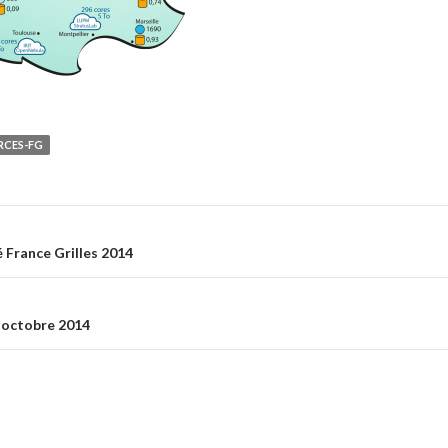
RCES-FG
 France Grilles 2014
on
 octobre 2014