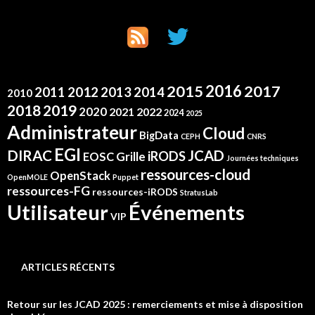
2016
2015
2017
2012
2011
2013
2014
2010
2019
2018
2020
2021
2022
2024
2025
Administrateur
Cloud
BigData
CEPH
CNRS
EGI
DIRAC
JCAD
iRODS
Grille
EOSC
Journées techniques
ressources-cloud
OpenStack
OpenMOLE
Puppet
ressources-FG
ressources-iRODS
StratusLab
Événements
Utilisateur
VIP
ARTICLES RÉCENTS
Retour sur les JCAD 2025 : remerciements et mise à disposition