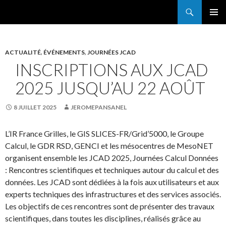
Search
France Grilles
SKIP
PRIMAR
TO
MENU
CONTENT
ACTUALITÉ
,
ÉVÉNEMENTS
,
JOURNÉES JCAD
INSCRIPTIONS AUX JCAD
2025 JUSQU’AU 22 AOÛT
8 JUILLET 2025
JEROMEPANSANEL
L’IR France Grilles, le GIS SLICES-FR/Grid’5000, le Groupe
Calcul, le GDR RSD, GENCI et les mésocentres de MesoNET
organisent ensemble les JCAD 2025, Journées Calcul Données
: Rencontres scientifiques et techniques autour du calcul et des
données. Les JCAD sont dédiées à la fois aux utilisateurs et aux
experts techniques des infrastructures et des services associés.
Les objectifs de ces rencontres sont de présenter des travaux
scientifiques, dans toutes les disciplines, réalisés grâce au