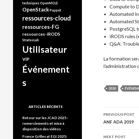
techniques
OpenMOLE
Compute to 
OpenStack
Puppet
Automated Ing
ressources-cloud
Automated Sto
ressources-FG
PostgreSQL t
ressources-iRODS
iRODS rules (e
StratusLab
Q&A: Trouble
Utilisateur
La formation sera
VIP
l’administration
Événement
s
2020
ÉVÉNEM
ARTICLES RÉCENTS
Post
PREVIOUS POST
Retour sur les JCAD 2025 :
ANF ADA 2019
navigati
remerciements et mise à
disposition des vidéos
France Grilles at EGI 2025:
NEXT POST