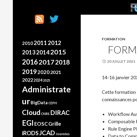
SKI
Search
France Grilles
Going the extra mile
FORMATION
2012
2011
2010
FORM
2015
2013
2014
2016
2017
2018
20 JUILLET 2021
2019
2020
2021
14-16 janvier 2
2022
2024
2025
Administrate
Cette formation 
ur
connaissances po
BigData
CEPH
Cloud
DIRAC
Workflow Au
CNRS
EGI
Composable 
Grille
EOSC
Rule Engine P
JCAD
iRODS
Journées
Data to Com