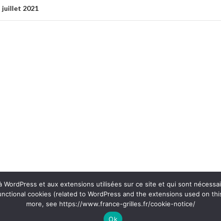
juillet 2021
s à WordPress et aux extensions utilisées sur ce site et qui sont nécessa
unctional cookies (related to WordPress and the extensions used on this
more, see https://www.france-grilles.fr/cookie-notice/
Ok