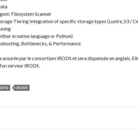
Data
est: Filesystem Scanner
rage Tiering Integration of specific storage types (Lustre, S3 / C
uning
ither in native language or Python)
shooting, Bottlenecks, & Performance
 assurée par le consortium iRODS et sera dispensée en anglais. Ell
 d’un serveur iRODS.
ENTS
IRODS
on