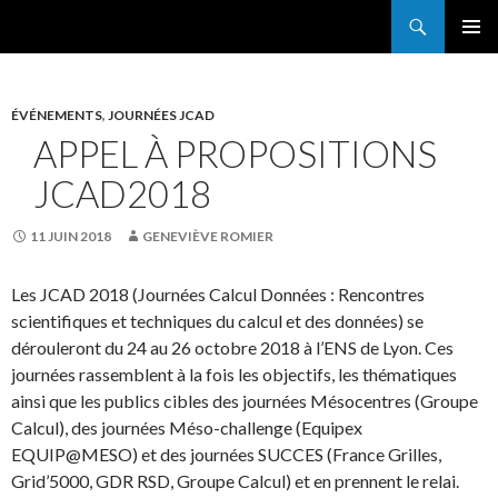
Search
France Grilles
SKIP
PRIMAR
TO
MENU
CONTENT
ÉVÉNEMENTS
,
JOURNÉES JCAD
APPEL À PROPOSITIONS
JCAD2018
11 JUIN 2018
GENEVIÈVE ROMIER
Les JCAD 2018 (Journées Calcul Données : Rencontres
scientifiques et techniques du calcul et des données) se
dérouleront du 24 au 26 octobre 2018 à l’ENS de Lyon. Ces
journées rassemblent à la fois les objectifs, les thématiques
ainsi que les publics cibles des journées Mésocentres (Groupe
Calcul), des journées Méso-challenge (Equipex
EQUIP@MESO) et des journées SUCCES (France Grilles,
Grid’5000, GDR RSD, Groupe Calcul) et en prennent le relai.