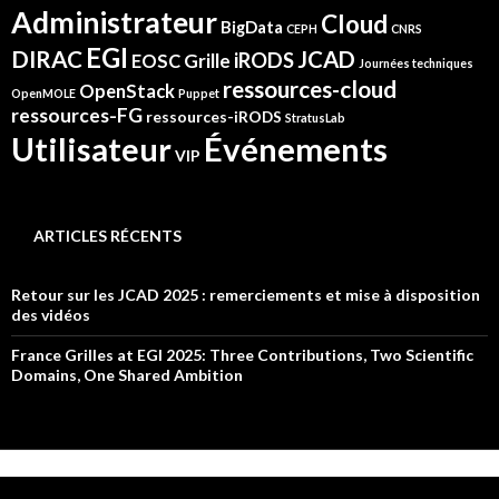
Administrateur
Cloud
BigData
CEPH
CNRS
EGI
DIRAC
JCAD
iRODS
Grille
EOSC
Journées techniques
ressources-cloud
OpenStack
OpenMOLE
Puppet
ressources-FG
ressources-iRODS
StratusLab
Événements
Utilisateur
VIP
ARTICLES RÉCENTS
Retour sur les JCAD 2025 : remerciements et mise à disposition
des vidéos
France Grilles at EGI 2025: Three Contributions, Two Scientific
Domains, One Shared Ambition