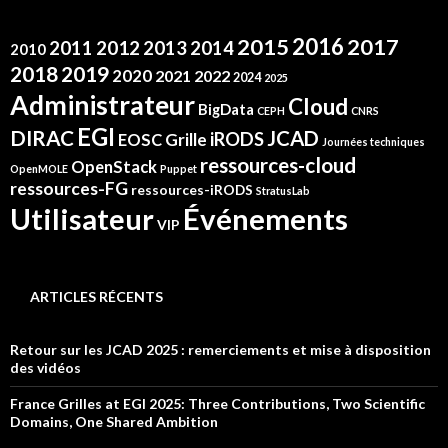
2016
2015
2017
2012
2011
2013
2014
2010
2019
2018
2020
2021
2022
2024
2025
Administrateur
Cloud
BigData
CEPH
CNRS
EGI
DIRAC
JCAD
iRODS
Grille
EOSC
Journées techniques
ressources-cloud
OpenStack
OpenMOLE
Puppet
ressources-FG
ressources-iRODS
StratusLab
Événements
Utilisateur
VIP
ARTICLES RÉCENTS
Retour sur les JCAD 2025 : remerciements et mise à disposition
des vidéos
France Grilles at EGI 2025: Three Contributions, Two Scientific
Domains, One Shared Ambition