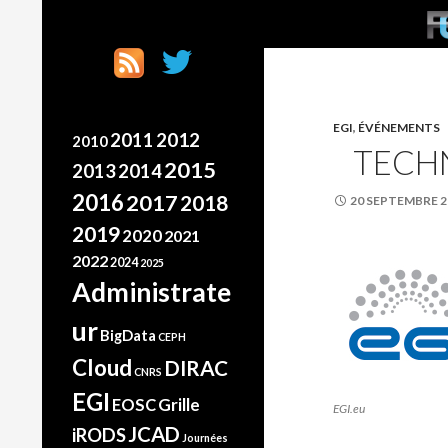
SKI
Search
France Grilles
Going the extra mile
EGI
,
ÉVÉNEMENTS
2012
2011
2010
TECHN
2015
2013
2014
2016
2017
2018
20 SEPTEMBRE 2
2019
2020
2021
2022
2024
2025
Administrate
ur
BigData
CEPH
Cloud
DIRAC
CNRS
EGI
Grille
EOSC
EGI.eu
JCAD
iRODS
Journées