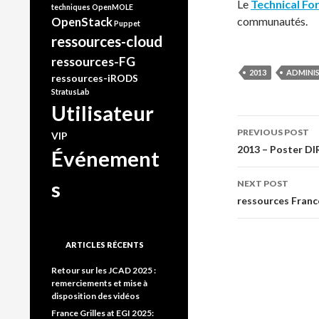
Le
Technical Fo
techniques
OpenMOLE
communautés.
OpenStack
Puppet
ressources-cloud
ressources-FG
2013
ADMINI
ressources-iRODS
StratusLab
Utilisateur
Post
PREVIOUS POST
VIP
2013 – Poster D
navigati
Événement
s
NEXT POST
ressources Franc
ARTICLES RÉCENTS
Retour sur les JCAD 2025 :
remerciements et mise à
disposition des vidéos
France Grilles at EGI 2025: