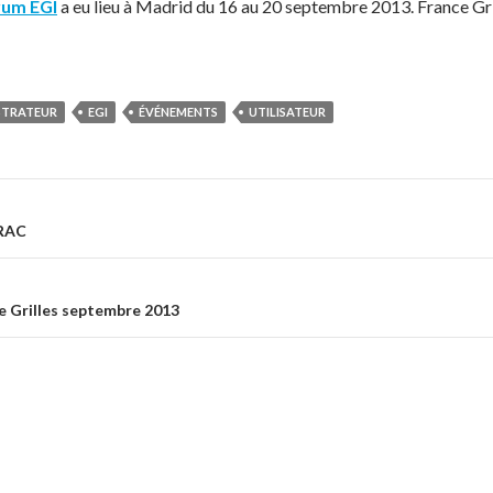
rum EGI
a eu lieu à Madrid du 16 au 20 septembre 2013. France Gril
STRATEUR
EGI
ÉVÉNEMENTS
UTILISATEUR
IRAC
on
e Grilles septembre 2013