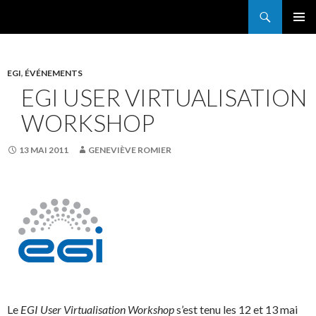
Search
France Grilles
SKIP
PRIMAR
TO
MENU
CONTENT
EGI
,
ÉVÉNEMENTS
EGI USER VIRTUALISATION
WORKSHOP
13 MAI 2011
GENEVIÈVE ROMIER
Le
EGI User Virtualisation Workshop
s’est tenu les 12 et 13 mai