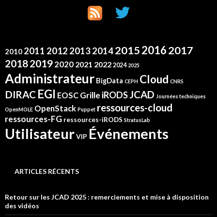
2016
2015
2017
2012
2011
2013
2014
2010
2019
2018
2020
2021
2022
2024
2025
Administrateur
Cloud
BigData
CEPH
CNRS
EGI
DIRAC
JCAD
iRODS
Grille
EOSC
Journées techniques
ressources-cloud
OpenStack
OpenMOLE
Puppet
ressources-FG
ressources-iRODS
StratusLab
Événements
Utilisateur
VIP
ARTICLES RÉCENTS
Retour sur les JCAD 2025 : remerciements et mise à disposition
des vidéos