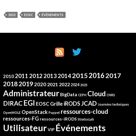
2022
EOSC
ÉVÉNEMENTS
2016
2015
2017
2012
2011
2013
2014
2010
2019
2018
2020
2021
2022
2024
2025
Administrateur
Cloud
BigData
CEPH
CNRS
EGI
DIRAC
JCAD
iRODS
Grille
EOSC
Journées techniques
ressources-cloud
OpenStack
OpenMOLE
Puppet
ressources-FG
ressources-iRODS
StratusLab
Événements
Utilisateur
VIP