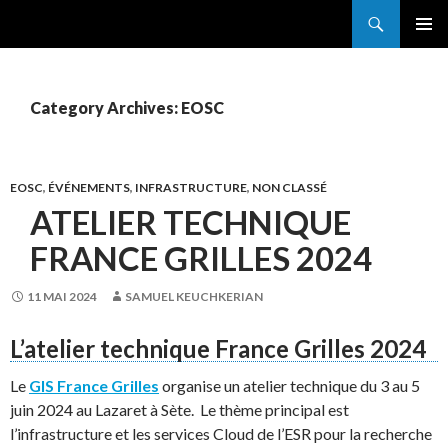
Search
France Grilles
SKIP
PRIMAR
TO
MENU
CONTENT
Category Archives: EOSC
EOSC
,
ÉVÉNEMENTS
,
INFRASTRUCTURE
,
NON CLASSÉ
ATELIER TECHNIQUE
FRANCE GRILLES 2024
11 MAI 2024
SAMUEL KEUCHKERIAN
L’atelier technique France Grilles 2024
Le
GIS France Grilles
organise un atelier technique du 3 au 5
juin 2024 au Lazaret à Sète. Le thème principal est
l’infrastructure et les services Cloud de l’ESR pour la recherche