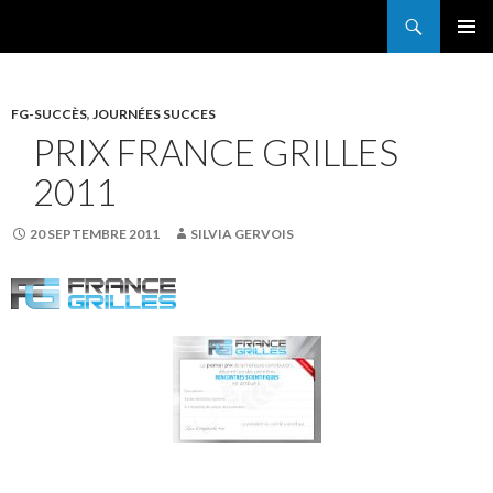
Search
France Grilles
SKIP
PRIMAR
TO
MENU
CONTENT
FG-SUCCÈS
,
JOURNÉES SUCCES
PRIX FRANCE GRILLES
2011
20 SEPTEMBRE 2011
SILVIA GERVOIS