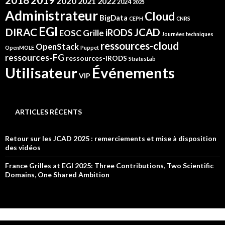
2019
2018
2020
2021
2022
2024
2025
Administrateur
Cloud
BigData
CEPH
CNRS
EGI
DIRAC
JCAD
iRODS
Grille
EOSC
Journées techniques
ressources-cloud
OpenStack
OpenMOLE
Puppet
ressources-FG
ressources-iRODS
StratusLab
Événements
Utilisateur
VIP
ARTICLES RÉCENTS
Retour sur les JCAD 2025 : remerciements et mise à disposition
des vidéos
France Grilles at EGI 2025: Three Contributions, Two Scientific
Domains, One Shared Ambition